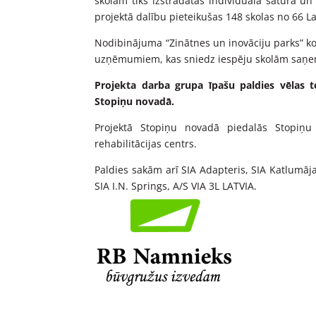
skolām tiks izstrādātas individuāla satura 
projektā dalību pieteikušas 148 skolas no 66 La
Nodibinājuma “Zinātnes un inovāciju parks” ko
uzņēmumiem, kas sniedz iespēju skolām saņe
Projekta darba grupa īpašu paldies vēlas t
Stopiņu novadā.
Projektā Stopiņu novadā piedalās Stopiņu 
rehabilitācijas centrs.
Paldies sakām arī SIA Adapteris, SIA Katlumāja
SIA I.N. Springs, A/S VIA 3L LATVIA.