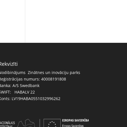
Rekvizīti
Nodibinājums Zinātnes un inovāciju parks
Reģistrācijas numurs: 40008191808
Banka: A/S Swedbank
SWIFT: HABALV 22
Konts: LV19HABA0551032996262