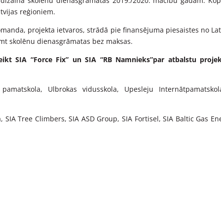
un dizaina skolēnu dienasgrāmatas 2019./2020. mācību gadam. K
tvijas reģioniem.
manda, projekta ietvaros, strādā pie finansējuma piesaistes no Lat
mt skolēnu dienasgrāmatas bez maksas.
eikt SIA “Force Fix” un SIA “
RB Namnieks”par atbalstu proje
pamatskola, Ulbrokas vidusskola, Upesleju Internātpamatskol
, SIA Tree Climbers, SIA ASD Group, SIA Fortisel, SIA Baltic Gas En