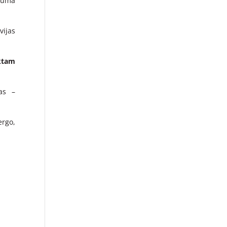
opumā
vijas
ktam
as –
ergo,