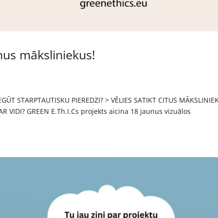
nus māksliniekus!
 IEGŪT STARPTAUTISKU PIEREDZI? > VĒLIES SATIKT CITUS MĀKSLINIE
 VIDI? GREEN E.Th.I.Cs projekts aicina 18 jaunus vizuālos