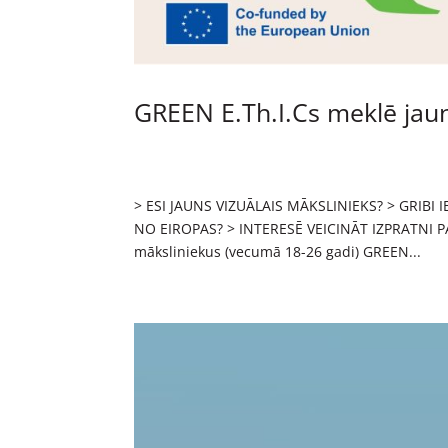
GREEN E.Th.I.Cs meklē jau
> ESI JAUNS VIZUĀLAIS MĀKSLINIEKS? > GRIBI
NO EIROPAS? > INTERESĒ VEICINĀT IZPRATNI PAR
māksliniekus (vecumā 18-26 gadi) GREEN...