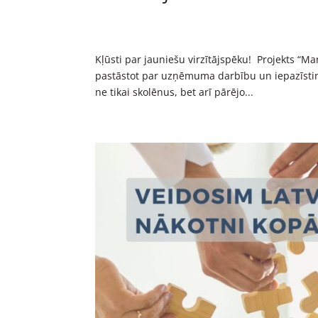
Kļūsti par jauniešu virzītājspēku! Projekts “
pastāstot par uzņēmuma darbību un iepazīstin
ne tikai skolēnus, bet arī pārējo...