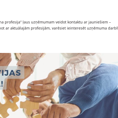
Mana profesija” ļaus uzņēmumam veidot kontaktu ar jauniešiem –
ot ar aktuālajām profesijām, varēsiet ieinteresēt uzņēmuma darb