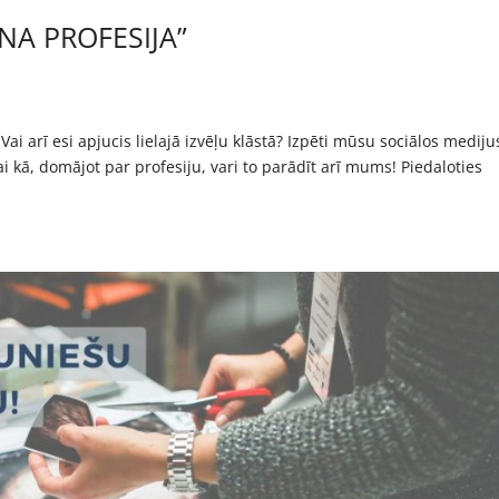
NA PROFESIJA”
Vai arī esi apjucis lielajā izvēļu klāstā? Izpēti mūsu sociālos medij
vai kā, domājot par profesiju, vari to parādīt arī mums! Piedaloties