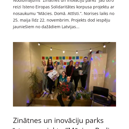
Nodibinājums “Zinātnes un Inovāciju parks” jau otro
reizi īsteno Eiropas Solidaritātes korpusa projektu ar
nosaukumu “Mācies. Domā. Attīsti.”. Norises laiks no
25. maija līdz 22. novembrim. Projekts dod iespēju
jauniešiem no dažādiem Latvijas...
Zinātnes un inovāciju parks