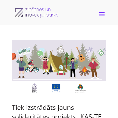
Tiek izstrādāts jauns
solidaritātes projekts „KAS-TE,