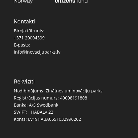
Kontakti
Biroja tālrunis:
+371 20004399
E-pasts:
info@inovacijuparks.lv
Rekvizīti
Nodibinājums Zinātnes un inovāciju parks
Reģistrācijas numurs: 40008191808
Banka: A/S Swedbank
SWIFT: HABALV 22
Konts: LV19HABA0551032996262