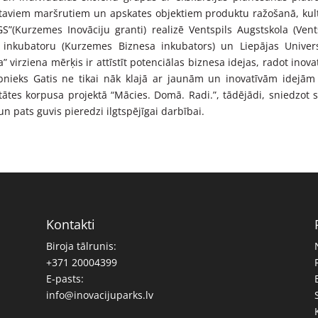
r gataviem maršrutiem un apskates objektiem produktu ražošanā, kul
GS”(
Kurzemes Inovāciju granti
) realizē Ventspils Augstskola (
Vent
 inkubatoru (
Kurzemes Biznesa inkubators
) un Liepājas Univers
a” virziena mērķis ir attīstīt potenciālas biznesa idejas, radot inova
ieks Gatis ne tikai nāk klajā ar jaunām un inovatīvām idejām
ritātes korpusa projektā “Mācies. Domā. Radi.”, tādējādi, sniedzot 
un pats guvis pieredzi ilgtspējīgai darbībai.
Kontakti
Biroja tālrunis:
+371 20004399
E-pasts:
info@inovacijuparks.lv