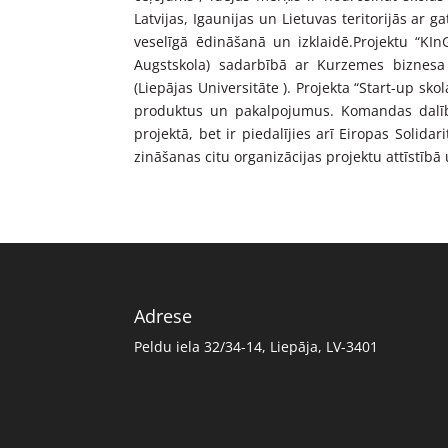
Latvijas, Igaunijas un Lietuvas teritorijās a
veselīgā ēdināšanā un izklaidē.Projektu “KIn
Augstskola
) sadarbībā ar Kurzemes biznesa
(
Liepājas Universitāte
). Projekta “Start-up skol
produktus un pakalpojumus. Komandas dalībn
projektā, bet ir piedalījies arī Eiropas Solida
zināšanas citu organizācijas projektu attīstībā 
Adrese
Peldu iela 32/34-14, Liepāja, LV-3401