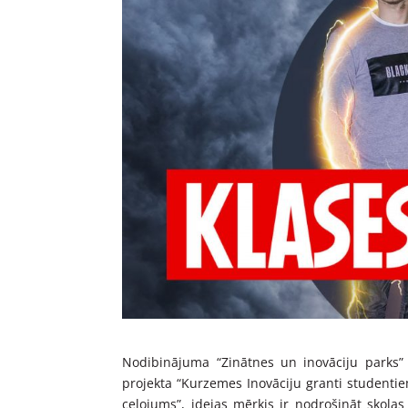
Nodibinājuma “Zinātnes un inovāciju parks” 
projekta “Kurzemes Inovāciju granti studentie
ceļojums”, idejas mērķis ir nodrošināt skola