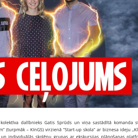
kolektīva dalībnieks Gatis Sprūds un viņa sastādītā komanda s
m” (turpmāk – KInGS) virzienā “Start-up skola” ar biznesa ideju „K
s un individuālās skolēnu grupas ar ekskursijas plānošanas plat