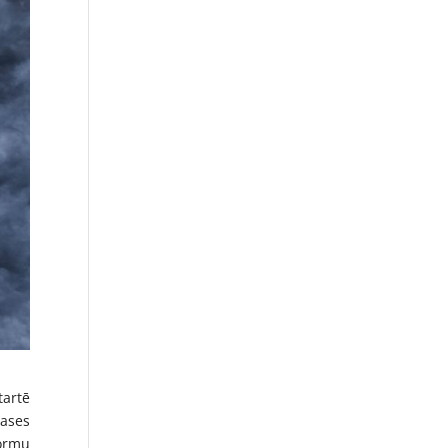
tartē
lases
formu