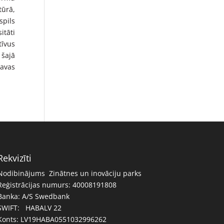
tūrā,
spils
itāti
tīvus
 šajā
savas
Rekvizīti
Nodibinājums Zinātnes un inovāciju parks
Reģistrācijas numurs: 40008191808
Banka: A/S Swedbank
SWIFT: HABALV 22
Konts: LV19HABA0551032996262