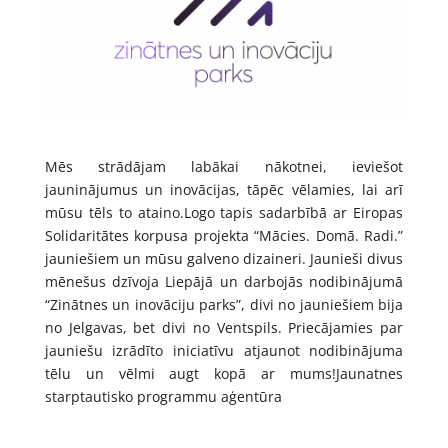
Mēs strādājam labākai nākotnei, ieviešot
jauninājumus un inovācijas, tāpēc vēlamies, lai arī
mūsu tēls to ataino.Logo tapis sadarbībā ar Eiropas
Solidaritātes korpusa projekta “Mācies. Domā. Radi.”
jauniešiem un mūsu galveno dizaineri. Jaunieši divus
mēnešus dzīvoja Liepājā un darbojās nodibinājumā
“Zinātnes un inovāciju parks”, divi no jauniešiem bija
no Jelgavas, bet divi no Ventspils. Priecājamies par
jauniešu izrādīto iniciatīvu atjaunot nodibinājuma
tēlu un vēlmi augt kopā ar mums!
Jaunatnes
starptautisko programmu aģentūra