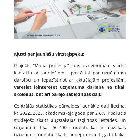
Kļūsti par jauniešu virzītājspēku!
Projekts “Mana profesija” ļaus uzņēmumam veidot
kontaktu ar jauniešiem – pastāstot par uzņēmuma
darbību un iepazīstinot ar aktuālajām profesijām,
varēsiet ieinteresēt uzņēmuma darbībā ne tikai
skolēnus, bet arī pārējo sabiedrības daļu
.
Centrālās statistikas pārvaldes jaunākie dati liecina,
ka 2022./2023. akadēmiskajā gadā par 2,6% ir sarucis
studējošo skaits augstākajās izglītības iestādēs, un
uzņemti ir tikai 26 400 studenti, kas ir mazākais
uzņemto studentu skaits pēdējo desmit gadu laikā.