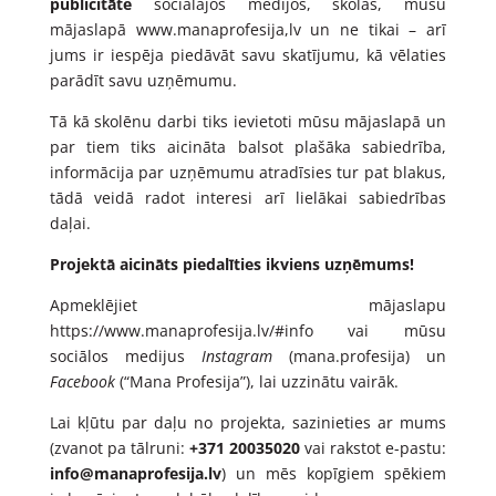
publicitāte
sociālajos medijos, skolās, mūsu
mājaslapā
www.manaprofesija,lv
un ne tikai – arī
jums ir iespēja piedāvāt savu skatījumu, kā vēlaties
parādīt savu uzņēmumu.
Tā kā skolēnu darbi tiks ievietoti mūsu mājaslapā un
par tiem tiks aicināta balsot plašāka sabiedrība,
informācija par uzņēmumu atradīsies tur pat blakus,
tādā veidā radot interesi arī lielākai sabiedrības
daļai.
Projektā aicināts piedalīties ikviens uzņēmums!
Apmeklējiet mājaslapu
https://www.manaprofesija.lv/#info vai mūsu
sociālos medijus
Instagram
(mana.profesija) un
Facebook
(“Mana Profesija”), lai uzzinātu vairāk.
Lai kļūtu par daļu no projekta, sazinieties ar mums
(zvanot pa tālruni:
+371 20035020
vai rakstot e-pastu:
info@manaprofesija.lv
) un mēs kopīgiem spēkiem